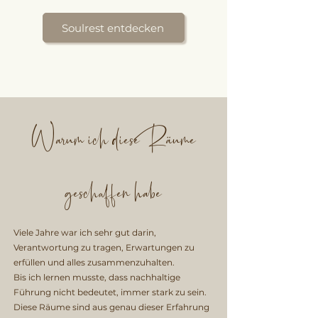
Soulrest entdecken
Warum ich diese Räume
geschaffen habe
Viele Jahre war ich sehr gut darin,
Verantwortung zu tragen, Erwartungen zu
erfüllen und alles zusammenzuhalten.
Bis ich lernen musste, dass nachhaltige
Führung nicht bedeutet, immer stark zu sein.
Diese Räume sind aus genau dieser Erfahrung